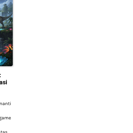
:
asi
nanti
 game
tas