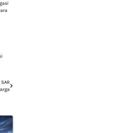
gasi
cara
si
i SAR
harga